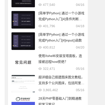
转换
477,540
04/16
[简单学Python] 通过一个小游戏
完成Python入门[4]条件判断与
条件嵌套
401,796
04/18
[简单学Python] 通过一个小游戏
完成Python入门[4]input()函数
400,812
04/20
使用Xshell6安装宝塔面板，连
接被远程host拒绝？
322,471
05/16
超详细自己搭建图床图文教程，
支持多个公共图床，包括阿里图
床、SMMS等
3,865,462
05/16
28天PHP零基础入门到精通教
程学习笔记