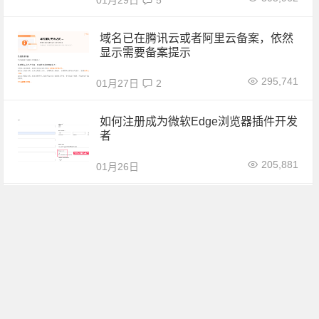
01月29日
5
域名已在腾讯云或者阿里云备案，依然
显示需要备案提示
295,741
01月27日
2
如何注册成为微软Edge浏览器插件开发
者
205,881
01月26日
177cm杨雨蓉甜妹长相太吸引人了
204,483
01月02日
使用 composer 无法安装 thinkphp 低版
本依赖