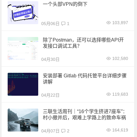
一个头部VPN的倒下
103,897
05月06日
1
除了Postman，还可以选择哪些API开
发接口调试工具？
102,580
04月30日
安装部署 Gitlab 代码托管平台详细步骤
讲解
119,683
04月22日
三联生活周刊｜“16个学生挤进7座车”：
村小撤并后，艰难上学路上的致命车祸
164,619
04月07日
2