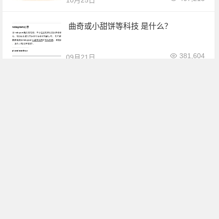
10月25日
曲奇或小甜饼等科技 是什么？
381,604
09月21日
【科普】上课/喝茶/修车相关经验及术
语
195,564
06月16日
密码保护
gtimg.com这个域名是谁家的？是个什
么网站？
750,814
04月21日
5
淘宝网页端终于可以和客服直接聊天
了！