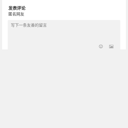
发表评论
匿名网友
昵称
本站部分内容素材来自网络，如果侵犯了您的版权请留言告知，
我们确认后会第一时间撤除