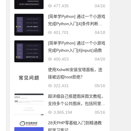
转换
477,435
04/16
[简单学Python] 通过一个小游戏
完成Python入门[4]条件判断与
条件嵌套
401,701
04/18
[简单学Python] 通过一个小游戏
完成Python入门[4]input()函数
400,453
04/20
使用Xshell6安装宝塔面板，连
接被远程host拒绝？
322,431
05/16
超详细自己搭建图床图文教程，
支持多个公共图床，包括阿里图
床、SMMS等
3,865,194
05/16
28天PHP零基础入门到精通教
程学习笔记