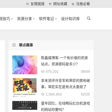
友情链接
网址收藏
注册必看
程技巧
资源分享
软件笔记
设计知识库
聊点趣事
陈鑫威博客-一个有价值的资源
站点，资源密码是多少？
475,201
08/09
本末测评许亚军和草匠的那些破
事，草匠实在是有点太委屈了
1,004,454
02/25
童年回忆，在线畅玩红白机游戏
的网站你要吗？