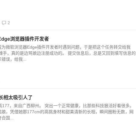
7
2
dge浏览器插件开发者
为微软浏览器Edge插件开发者时遇到问题，于是把这个任务转交给我
么棘手，真的是边骂娘边注册成功的。 提交信息后，总是又回到填写信息的
错误，给我...
3
妹长相太吸引人了
高177，来自广西柳州。 突出一个正常健康，比那些科技狠活好看很多。
娘，凭借她那177cm的高挑身材和甜美清新的长相，瞬间圈粉无数，网
国...