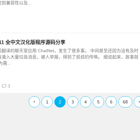
到兼容性以及...
3
 1.11 全中文汉化版程序源码分享
翻译的聊天室应用 ChatNet，发生了很多事。 中间甚至还因为没有及时
致涌入大量垃圾消息，被人举报，得到了叔叔的传唤。 细说起来，故事就
需...
6
3
1
2
3
4
5
6
68