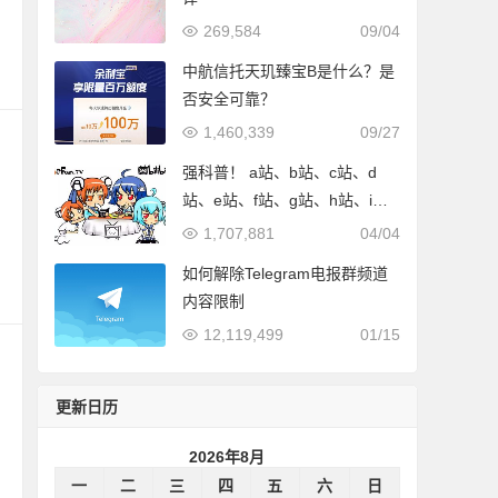
269,584
09/04
中航信托天玑臻宝B是什么？是
否安全可靠？
1,460,339
09/27
强科普！ a站、b站、c站、d
站、e站、f站、g站、h站、i
站、j站、k站、l站、m站、n
1,707,881
04/04
站、p站分别是什么网站？
如何解除Telegram电报群频道
内容限制
12,119,499
01/15
更新日历
2026年8月
一
二
三
四
五
六
日