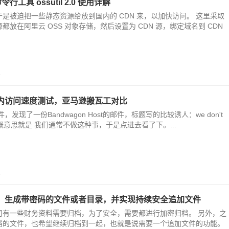
行工具 ossutil 2.0 使用详解
是被迫把一些静态资源给放到国内的 CDN 来，以加快访问。 这里采取
放在阿里云 OSS 对象存储，然后设置为 CDN 源，绑定域名到 CDN
8
内访问速度测试，亚马逊搬瓦工对比
发现了一份Bandwagon Host的邮件，标题写的比较诱人：we don't
this，大概意思就是 我们通常不做这种事，于是点进去看了下。...
1
，生成带密码的文件或者目录，并实现持续安全追加文件
司有一些财务资料需要归档，为了安全，需要都进行加密归档。 另外，之
档的文件，也希望继续归档到一起，也就是说需要一个追加文件的功能。